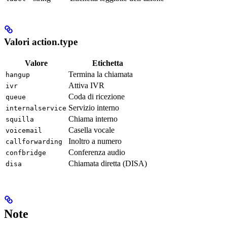
Valori action.type
Valore
Etichetta
Termina la chiamata
hangup
Attiva IVR
ivr
Coda di ricezione
queue
Servizio interno
internalservice
Chiama interno
squilla
Casella vocale
voicemail
Inoltro a numero
callforwarding
Conferenza audio
confbridge
Chiamata diretta (DISA)
disa
Note