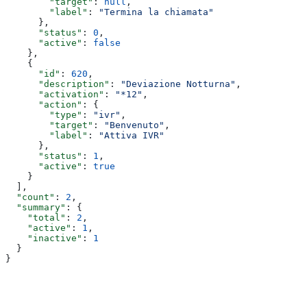
        "target"
: 
null
,
        "label"
: 
"Termina la chiamata"
      },
      "status"
: 
0
,
      "active"
: 
false
    },
    {
      "id"
: 
620
,
      "description"
: 
"Deviazione Notturna"
,
      "activation"
: 
"*12"
,
      "action"
: {
        "type"
: 
"ivr"
,
        "target"
: 
"Benvenuto"
,
        "label"
: 
"Attiva IVR"
      },
      "status"
: 
1
,
      "active"
: 
true
    }
  ],
  "count"
: 
2
,
  "summary"
: {
    "total"
: 
2
,
    "active"
: 
1
,
    "inactive"
: 
1
  }
}