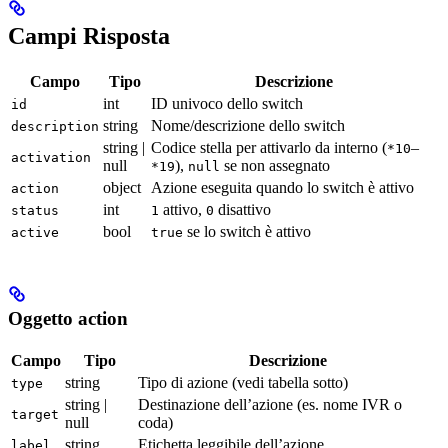
Campi Risposta
Campo
Tipo
Descrizione
int
ID univoco dello switch
id
string
Nome/descrizione dello switch
description
string |
Codice stella per attivarlo da interno (
–
*10
activation
null
),
se non assegnato
*19
null
object
Azione eseguita quando lo switch è attivo
action
int
attivo,
disattivo
status
1
0
bool
se lo switch è attivo
active
true
Oggetto action
Campo
Tipo
Descrizione
string
Tipo di azione (vedi tabella sotto)
type
string |
Destinazione dell’azione (es. nome IVR o
target
null
coda)
string
Etichetta leggibile dell’azione
label