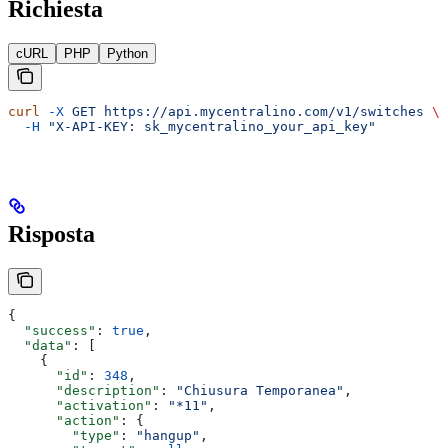
Richiesta
cURL
PHP
Python
curl
 -X
 GET
 https://api.mycentralino.com/v1/switches
 \
  -H
 "X-API-KEY: sk_mycentralino_your_api_key"
Risposta
{
  "success"
: 
true
,
  "data"
: [
    {
      "id"
: 
348
,
      "description"
: 
"Chiusura Temporanea"
,
      "activation"
: 
"*11"
,
      "action"
: {
        "type"
: 
"hangup"
,